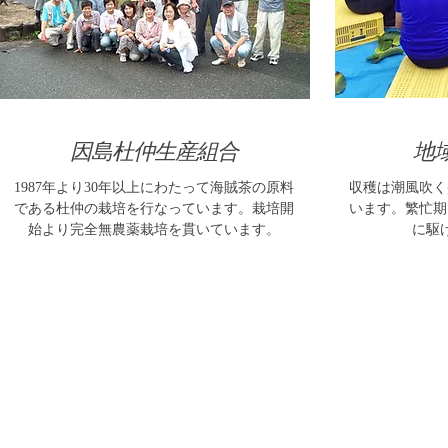
因島杜仲生産組合
地
1987年より30年以上にわたって海賊茶の原料
収穫は潮風吹く
である杜仲の栽培を行なっています。栽培開
います。繁忙期
始より完全無農薬栽培を貫いています。
に駆