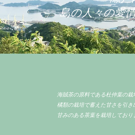
​島の人々の愛
海賊茶の原料である杜仲葉の栽
橘類の栽培で蓄えた甘さを引き
甘みのある茶葉を栽培しており