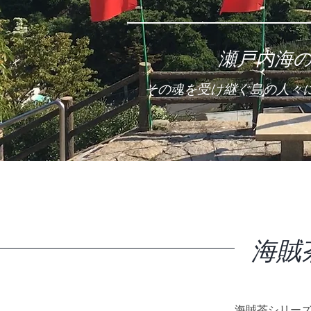
瀬戸内海
その魂を受け継ぐ島の人々
海賊
海賊茶シリー